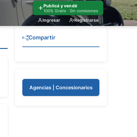
Publicá y vendé
100% Gratis · Sin comisiones
Ingresar
Registrarse
Compartir
Agencias | Concesionarios