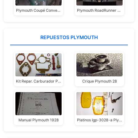
Plymouth Coupé Convertible 1941 Special De Luxe
Plymouth RoadRunner 1970
REPUESTOS PLYMOUTH
Kit Repar. Carburador Plymouth 39-41 Orig Usa Marca Pacco
Crique Plymouth 28
Manual Plymouth 1928
Platinos Igp-3028-a Plymouth 6 Cilindros 1935 Al 38