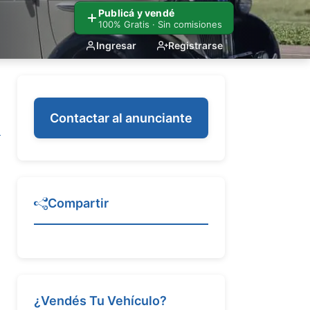
Publicá y vendé
100% Gratis · Sin comisiones
Ingresar
Registrarse
Contactar al anunciante
Compartir
¿Vendés Tu Vehículo?