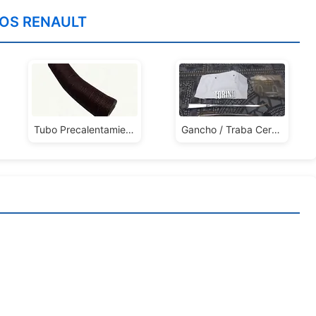
Tubo Precalentamiento Renault 11 Corto
Gancho / Traba Cerradura Tapa Baúl Torino, Nueva, Original, Impecable, En Bolsa Ika Renault