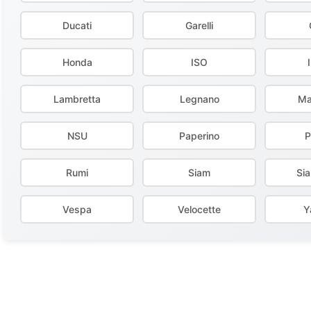
Ducati
Garelli
Honda
ISO
Lambretta
Legnano
Ma
NSU
Paperino
P
Rumi
Siam
Si
Vespa
Velocette
Y