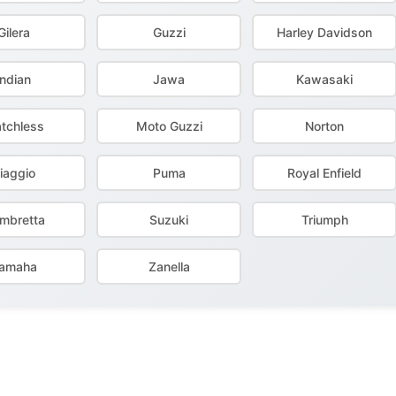
Gilera
Guzzi
Harley Davidson
Indian
Jawa
Kawasaki
tchless
Moto Guzzi
Norton
iaggio
Puma
Royal Enfield
ambretta
Suzuki
Triumph
amaha
Zanella