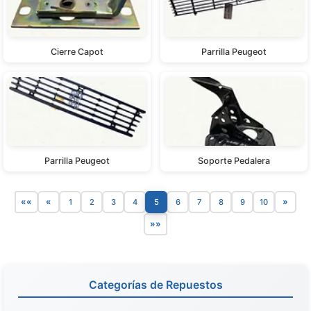
Cierre Capot
Parrilla Peugeot
Parrilla Peugeot
Soporte Pedalera
««
«
»
1
2
3
4
5
6
7
8
9
10
»»
Categorías de Repuestos